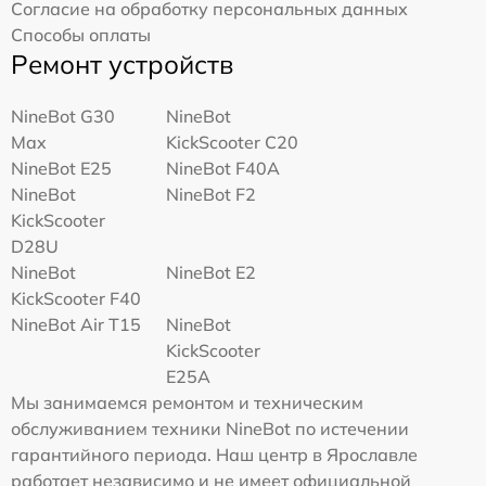
Согласие на обработку персональных данных
Способы оплаты
Ремонт устройств
NineBot G30
NineBot
Max
KickScooter C20
NineBot E25
NineBot F40A
NineBot
NineBot F2
KickScooter
D28U
NineBot
NineBot E2
KickScooter F40
NineBot Air T15
NineBot
KickScooter
E25A
Мы занимаемся ремонтом и техническим
обслуживанием техники NineBot по истечении
гарантийного периода. Наш центр в Ярославле
работает независимо и не имеет официальной