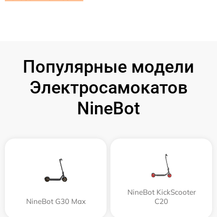
Популярные модели
Электросамокатов
NineBot
NineBot KickScooter
NineBot G30 Max
C20