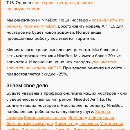
T15. Однако
наш сервис-центр выделяется
преимуществами
.
Мы ремонтируем NineBot. Наши мастера -
специалисты по
ремонту техники NineBot
. Восстановить модель Air T15 для
мастеров не будет новой задачей. На все виды
проведенных работ у нас имеется гарантия.
Минимальные сроки выполнения ремонта. Мы большая
сеть мастерских техники NineBot. Мы имеем более 20 тыс.
запчастей. И возможно на наших складах
уже имеется
запчасть на модель Air T15
. При заказе ремонта на сайте -
предоставляется скидка -25%.
Знаем свое дело
Будьте уверены в профессионализме наших мастеров - они
с уверенностью выполнят ремонт NineBot Air T15. По
данным наших мастеров в Ярославле по ремонту NineBot,
наиболее востребованы следующие услуги:
Замена
камеры
,
Ремонт мотор-колеса
,
Замена датчика холла
,
Замена амортизаторов
,
Замена подшипников
,
Устранения
люфта
,
Замена резины
,
Апгрейд
,
Восстановление разъемов