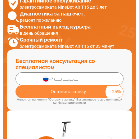
Гарантийное обслуживание
электросамоката NineBot Air T15 до 3 лет
Диагностика за наш счет,
ремонт по желанию
Бесплатный выезд курьера
в день обращения
Срочный ремонт
электросамоката NineBot Air T15 от 35 минут
Бесплатная консультация со
специалистом
Оставить заявку
Нажимая на кнопку "Оставить заявку" Вы соглашаетесь c
политикой
конфиденциальности