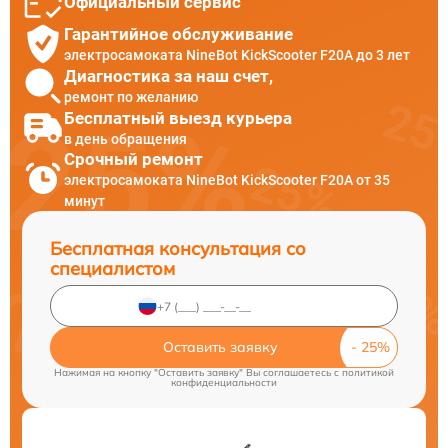
Официальный сервис
Гарантийное обслуживание
электросамоката NineBot KickScooter F20A до 3 лет
Диагностика за наш счет,
ремонт по желанию
Бесплатный выезд курьера
в день обращения
Срочный ремонт
электросамоката NineBot KickScooter F20A от 35
минут
Бесплатная консультация со
специалистом
Оставить заявку
Нажимая на кнопку "Оставить заявку" Вы соглашаетесь c
политикой
конфиденциальности