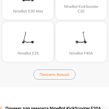
NineBot KickScooter
NineBot G30 Max
C20
NineBot E25
NineBot F40A
Показать больше
Почему для ремонта NineBot KickScooter F20A