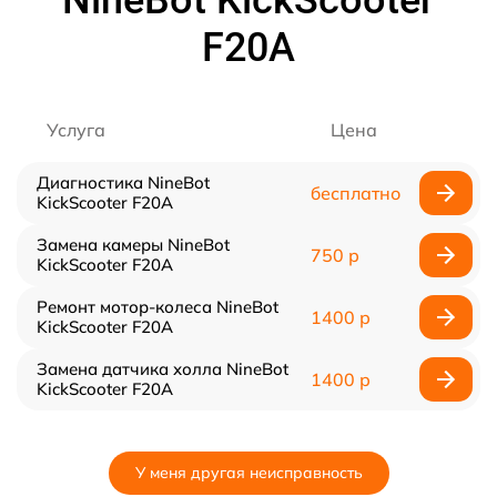
NineBot KickScooter
F20A
Услуга
Цена
Диагностика NineBot
бесплатно
KickScooter F20A
Замена камеры NineBot
750 р
KickScooter F20A
Ремонт мотор-колеса NineBot
1400 р
KickScooter F20A
Замена датчика холла NineBot
1400 р
KickScooter F20A
У меня другая неисправность