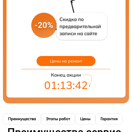
Скидка по
-20%
предварительной
записи на сайте
Цены на ремонт
Конец акции
01:13:41
Преимущества
Этапы работ
Цены
Гарантия
М