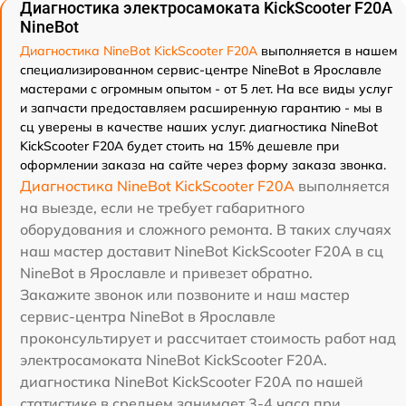
Диагностика электросамоката KickScooter F20A
NineBot
Диагностика NineBot KickScooter F20A
выполняется в нашем
специализированном сервис-центре NineBot в Ярославле
мастерами с огромным опытом - от 5 лет. На все виды услуг
и запчасти предоставляем расширенную гарантию - мы в
сц уверены в качестве наших услуг. диагностика NineBot
KickScooter F20A будет стоить на 15% дешевле при
оформлении заказа на сайте через форму заказа звонка.
Диагностика NineBot KickScooter F20A
выполняется
на выезде, если не требует габаритного
оборудования и сложного ремонта. В таких случаях
наш мастер доставит NineBot KickScooter F20A в сц
NineBot в Ярославле и привезет обратно.
Закажите звонок или позвоните и наш мастер
сервис-центра NineBot в Ярославле
проконсультирует и рассчитает стоимость работ над
электросамоката NineBot KickScooter F20A.
диагностика NineBot KickScooter F20A по нашей
статистике в среднем занимает 3-4 часа при