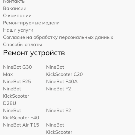
Контакты
Вакансии
О компании
Ремонтируемые модели
Наши услуги
Согласие на обработку персональных данных
Способы оплаты
Ремонт устройств
NineBot G30
NineBot
Max
KickScooter C20
NineBot E25
NineBot F40A
NineBot
NineBot F2
KickScooter
D28U
NineBot
NineBot E2
KickScooter F40
NineBot Air T15
NineBot
KickScooter