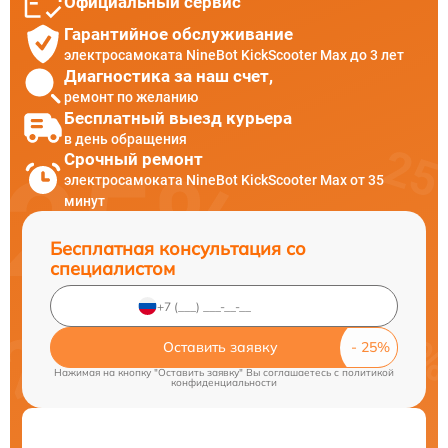
Официальный сервис
Гарантийное обслуживание
электросамоката NineBot KickScooter Max до 3 лет
Диагностика за наш счет,
ремонт по желанию
Бесплатный выезд курьера
в день обращения
Срочный ремонт
электросамоката NineBot KickScooter Max от 35
минут
Бесплатная консультация со
специалистом
Оставить заявку
Нажимая на кнопку "Оставить заявку" Вы соглашаетесь c
политикой
конфиденциальности