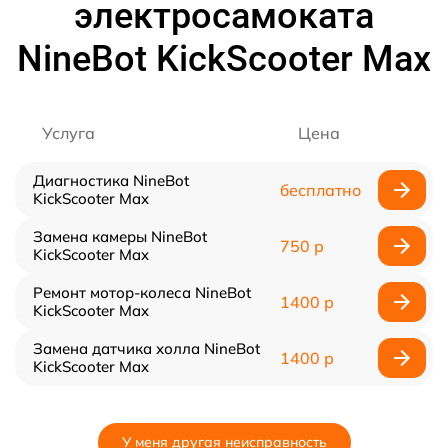
электросамоката
NineBot KickScooter Max
Услуга
Цена
Диагностика NineBot
бесплатно
KickScooter Max
Замена камеры NineBot
750 р
KickScooter Max
Ремонт мотор-колеса NineBot
1400 р
KickScooter Max
Замена датчика холла NineBot
1400 р
KickScooter Max
У меня другая неисправность