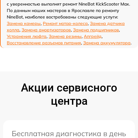
с уверенностью выполнят ремонт NineBot KickScooter Max.
По данным наших мастеров в Ярославле по ремонту
NineBot, наиболее востребованы следующие услуги:
Замена камеры
,
Ремонт мотор-колеса
,
Замена датчика
холла
,
Замена амортизаторов
,
Замена подшипников
,
Устранения люфта
,
Замена резины
,
Апгрейд
,
Восстановление разъемов питания
,
Замена аккумулятора
.
Акции сервисного
центра
Бесплатная диагностика в день