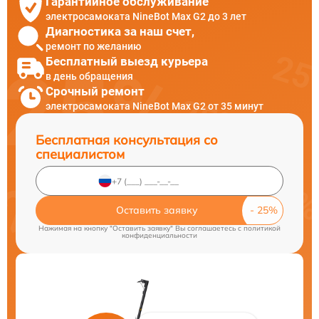
Гарантийное обслуживание
электросамоката NineBot Max G2 до 3 лет
Диагностика за наш счет,
ремонт по желанию
Бесплатный выезд курьера
в день обращения
Срочный ремонт
электросамоката NineBot Max G2 от 35 минут
Бесплатная консультация со
специалистом
Оставить заявку
Нажимая на кнопку "Оставить заявку" Вы соглашаетесь c
политикой
конфиденциальности