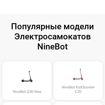
Популярные модели
Электросамокатов
NineBot
NineBot KickScooter
NineBot G30 Max
C20