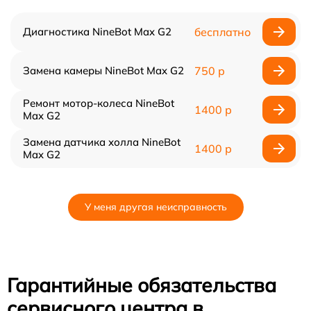
Диагностика NineBot Max G2
бесплатно
Замена камеры NineBot Max G2
750 р
Ремонт мотор-колеса NineBot
1400 р
Max G2
Замена датчика холла NineBot
1400 р
Max G2
У меня другая неисправность
Гарантийные обязательства
сервисного центра в