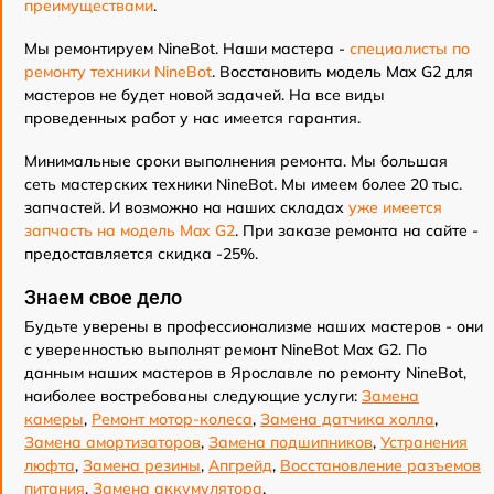
преимуществами
.
Мы ремонтируем NineBot. Наши мастера -
специалисты по
ремонту техники NineBot
. Восстановить модель Max G2 для
мастеров не будет новой задачей. На все виды
проведенных работ у нас имеется гарантия.
Минимальные сроки выполнения ремонта. Мы большая
сеть мастерских техники NineBot. Мы имеем более 20 тыс.
запчастей. И возможно на наших складах
уже имеется
запчасть на модель Max G2
. При заказе ремонта на сайте -
предоставляется скидка -25%.
Знаем свое дело
Будьте уверены в профессионализме наших мастеров - они
с уверенностью выполнят ремонт NineBot Max G2. По
данным наших мастеров в Ярославле по ремонту NineBot,
наиболее востребованы следующие услуги:
Замена
камеры
,
Ремонт мотор-колеса
,
Замена датчика холла
,
Замена амортизаторов
,
Замена подшипников
,
Устранения
люфта
,
Замена резины
,
Апгрейд
,
Восстановление разъемов
питания
,
Замена аккумулятора
.