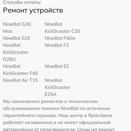
Способы оплаты
Ремонт устройств
NineBot G30
NineBot
Max
KickScooter C20
NineBot E25
NineBot F40A
NineBot
NineBot F2
KickScooter
D28U
NineBot
NineBot E2
KickScooter F40
NineBot Air T15
NineBot
KickScooter
E25A
Мы занимаемся ремонтом и техническим
обслуживанием техники NineBot по истечении
гарантийного периода. Наш центр в Ярославле
работает независимо и не имеет официальной
авторизации от производителя. Цены на ремонт,