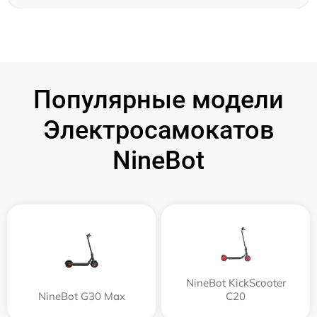
Популярные модели
Электросамокатов
NineBot
NineBot KickScooter
NineBot G30 Max
C20