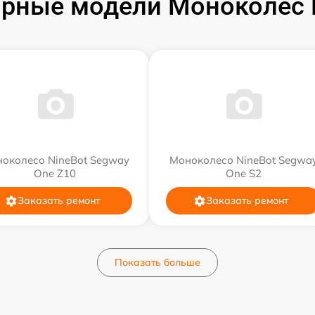
рные модели Моноколёс 
околесо NineBot Segway
Моноколесо NineBot Segwa
One Z10
One S2
Заказать ремонт
Заказать ремонт
Показать больше