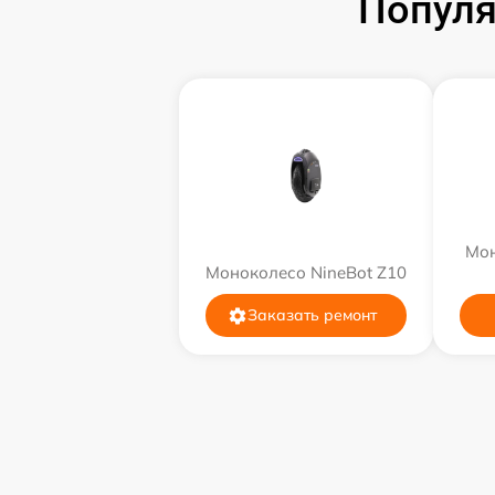
Популя
Мон
Моноколесо NineBot Z10
Заказать ремонт