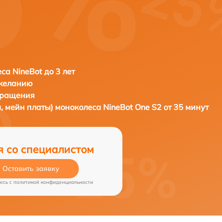
са NineBot до 3 лет
 желанию
бращения
, мейн платы) моноколеса
NineBot One S2 от 35 минут
я со специалистом
Оставить заявку
есь c
политикой конфиденциальности