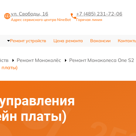
ул. Свободы, 16
+7 (485) 231-72-06
Адрес сервисного центра NineBot
Горячая линия
Ремонт устройств
Цена ремонта
Вакансии
Контакт
йств
Ремонт Моноколёс
Ремонт Моноколеса One S2
 платы)
 управления
ейн платы)