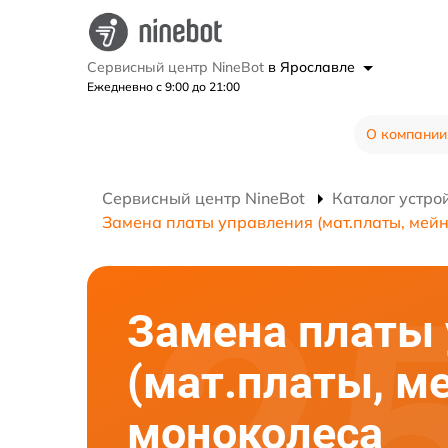
Сервисный центр NineBot
в Ярославле
Ежедневно с 9:00 до 21:00
О компании
Сервисный центр NineBot
Каталог устро
Замена платы управления (мат.платы, мейн
Замена платы
(мат.платы, м
моноколеса