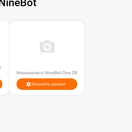
NineBot
y
Моноколесо NineBot One Z8
Заказать ремонт