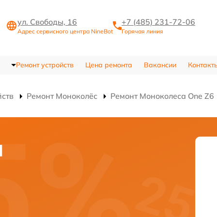
ул. Свободы, 16
+7 (485) 231-72-06
Адрес сервисного центра NineBot
Горячая линия
Ремонт устройств
Цена ремонта
Вакансии
Контакт
йств
Ремонт Моноколёс
Ремонт Моноколеса One Z6
я