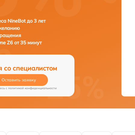
са NineBot до 3 лет
 желанию
бращения
ne Z6 от 35 минут
я со специалистом
Оставить заявку
есь c
политикой конфиденциальности